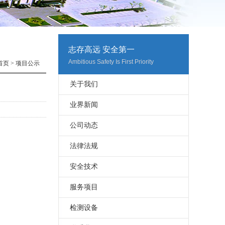
志存高远 安全第一
Ambitious Safety Is First Priority
首页
>
项目公示
关于我们
业界新闻
公司动态
法律法规
安全技术
服务项目
检测设备