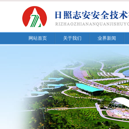
网站首页
关于我们
业界新闻