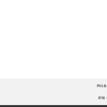
网站备
邮编：