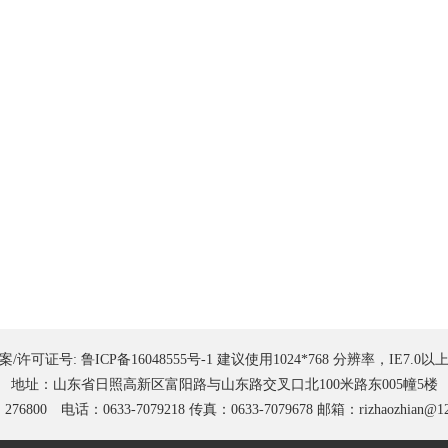
案/许可证号:
鲁ICP备16048555号-1
建议使用1024*768 分辨率，IE7.0
地址：山东省日照高新区富阳路与山东路交叉口北100米路东005幢5楼
276800 电话：0633-
7079218
传真：0633-
7079678
邮箱：rizhaozhian@12