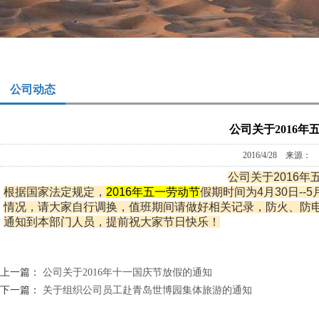
公司动态
公司关于2016
2016/4/28 来源
公司关于2016
根据国家法定规定，
2016年五一劳动节
假期时间为4月30日-
情况，请大家自行调换
，值班期间请做好相关记录，防火、防
通知到本部门人员，提前祝大家节日快乐！
上一篇：
公司关于2016年十一国庆节放假的通知
下一篇：
关于组织公司员工赴青岛世博园集体旅游的通知