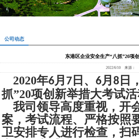
公司动态
东港区企业安全生产“八抓”20
2022/6/10 来源
2020
年
月
日、
月
日
6
7
6
8
抓”20项创新举措大考试活
我司领导高度重视，开
案，考试流程、严格按照
卫安排专人进行检查，扫